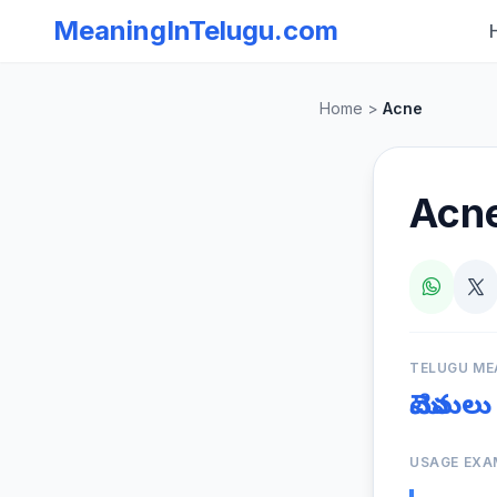
MeaningInTelugu.com
Home
>
Acne
Acn
TELUGU ME
మొటిమలు
USAGE EXA