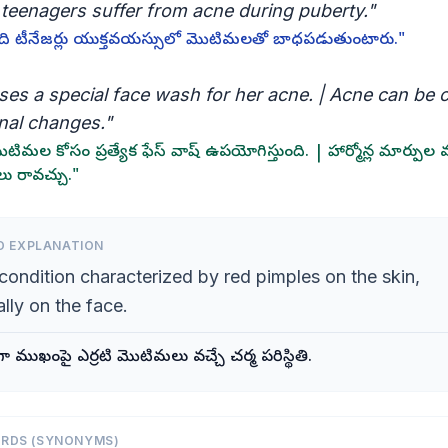
teenagers suffer from acne during puberty."
ంది టీనేజర్లు యుక్తవయస్సులో మొటిమలతో బాధపడుతుంటారు."
ses a special face wash for her acne. | Acne can be
al changes."
ిమల కోసం ప్రత్యేక ఫేస్ వాష్ ఉపయోగిస్తుంది. | హార్మోన్ల మార్పుల వ
 రావచ్చు."
D EXPLANATION
condition characterized by red pimples on the skin,
lly on the face.
 ముఖంపై ఎర్రటి మొటిమలు వచ్చే చర్మ పరిస్థితి.
ORDS (SYNONYMS)