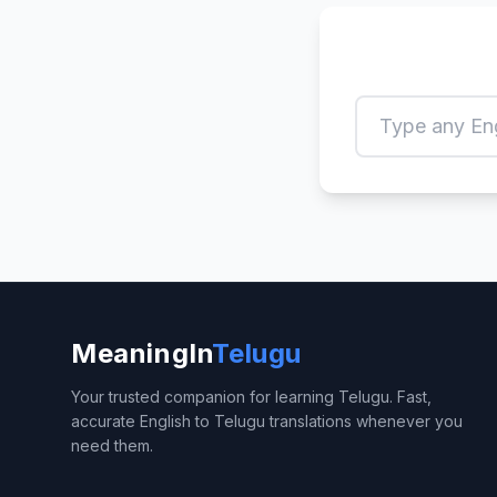
MeaningIn
Telugu
Your trusted companion for learning Telugu. Fast,
accurate English to Telugu translations whenever you
need them.