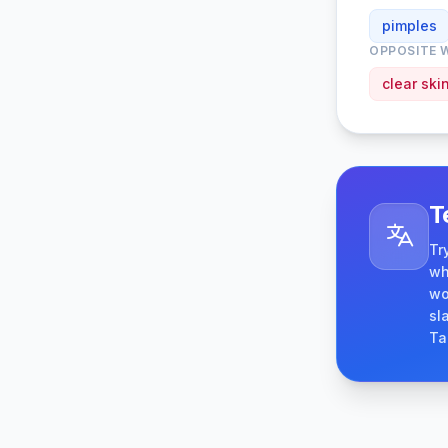
pimples
OPPOSITE 
clear ski
T
Tr
wh
wo
sl
Ta