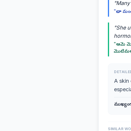
"Many 
"చాలా మ
"She u
hormon
"ఆమె మొట
మొటిమలు
DETAILE
A skin 
especia
ముఖ్యంగా
SIMILAR W