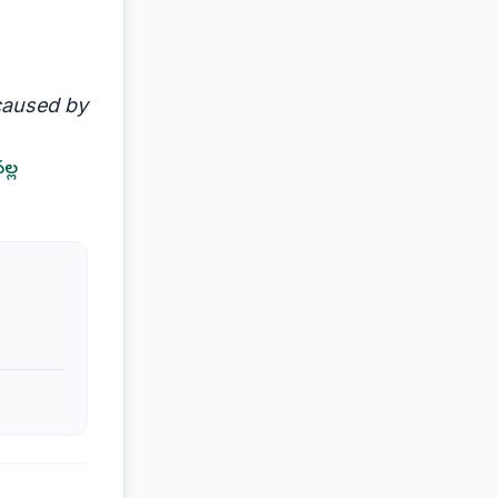
 caused by
ల్ల