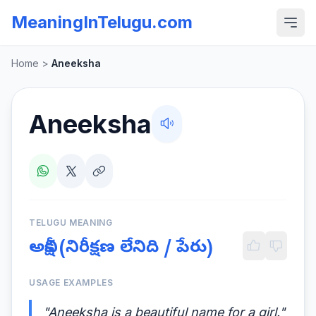
MeaningInTelugu.com
Home
>
Aneeksha
Aneeksha
TELUGU MEANING
అనీక్ష (నిరీక్షణ లేనిది / పేరు)
USAGE EXAMPLES
"Aneeksha is a beautiful name for a girl."