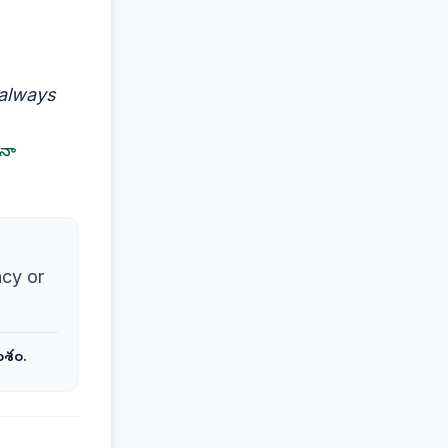
 always
 నా
ncy or
అంశం.