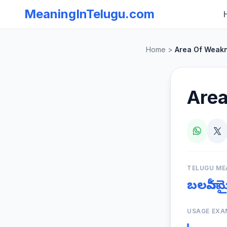
MeaningInTelugu.com
Home
>
Area Of Weak
Are
TELUGU ME
బలహీనమ
USAGE EXA