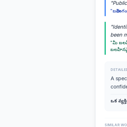
"Publi
"బహిరంగ
"Ident
been m
"మీ బలహీ
బలహీనమ
DETAILE
A speci
confid
ఒక వ్యక్
SIMILAR W