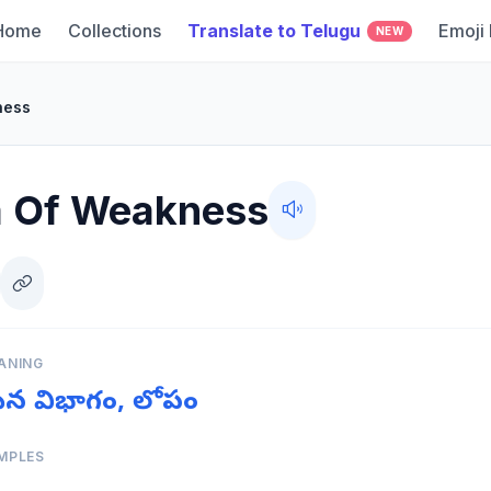
Home
Collections
Translate to Telugu
Emoji
NEW
ness
a Of Weakness
ANING
ైన విభాగం, లోపం
MPLES