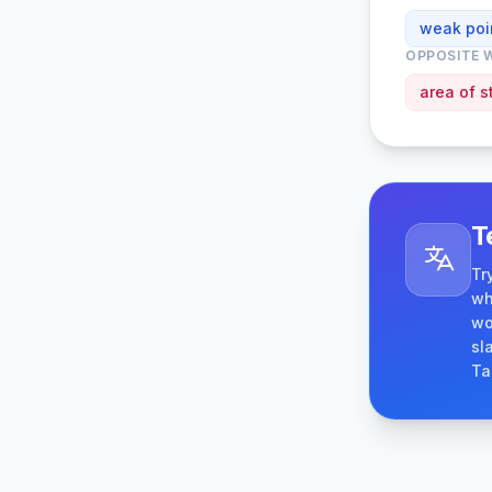
weak poi
OPPOSITE 
area of s
T
Tr
wh
wo
sl
Ta