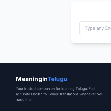
MeaningIn
Telugu
Your trusted companion for learning Telugu. Fast,
accurate English to Telugu translations whenever you
need them.