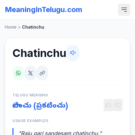
MeaningInTelugu.com
Home
>
Chatinchu
Chatinchu
TELUGU MEANING
చాటించు (ప్రకటించు)
USAGE EXAMPLES
"Raju gari sandesam chatinchu."