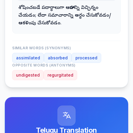
శోషించబడే పదార్థాలుగా ఆహారాన్ని విచ్ఛిన్నం
చేయడం; లేదా సమాచారాన్ని అర్థం చేసుకోవడం/
ఆకళింపు చేసుకోవడం.
SIMILAR WORDS (SYNONYMS)
assimilated
absorbed
processed
OPPOSITE WORDS (ANTONYMS)
undigested
regurgitated
Telugu Translation