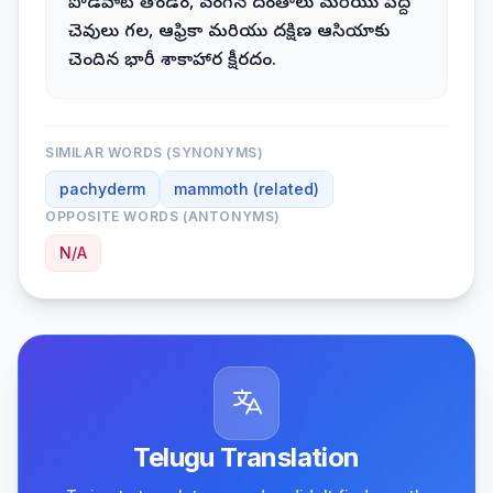
పొడవాటి తొండం, వంగిన దంతాలు మరియు పెద్ద
చెవులు గల, ఆఫ్రికా మరియు దక్షిణ ఆసియాకు
చెందిన భారీ శాకాహార క్షీరదం.
SIMILAR WORDS (SYNONYMS)
pachyderm
mammoth (related)
OPPOSITE WORDS (ANTONYMS)
N/A
Telugu Translation