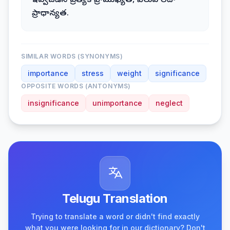
ఇవ్వబడిన ప్రత్యేక ప్రాముఖ్యత, విలువ లేదా
ప్రాధాన్యత.
SIMILAR WORDS (SYNONYMS)
importance
stress
weight
significance
OPPOSITE WORDS (ANTONYMS)
insignificance
unimportance
neglect
Telugu Translation
Trying to translate a word or didn't find exactly
what you were looking for in our dictionary? Don't