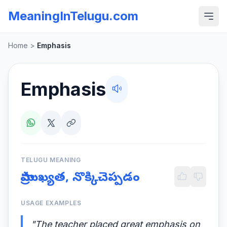
MeaningInTelugu.com
Home
>
Emphasis
Emphasis
TELUGU MEANING
ప్రాముఖ్యత, నొక్కిచెప్పడం
USAGE EXAMPLES
"The teacher placed great emphasis on