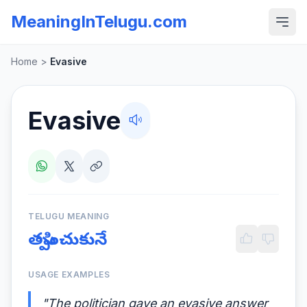
MeaningInTelugu.com
Home
>
Evasive
Evasive
TELUGU MEANING
తప్పించుకునే
USAGE EXAMPLES
"The politician gave an evasive answer