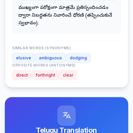
ముఖ్యంగా పరోక్షంగా మాత్రమే ప్రతిస్పందించడం
ద్వారా నిబద్ధతను నివారించే ధోరణి (తప్పించుకునే
స్వభావం).
SIMILAR WORDS (SYNONYMS)
elusive
ambiguous
dodging
OPPOSITE WORDS (ANTONYMS)
direct
forthright
clear
Telugu Translation