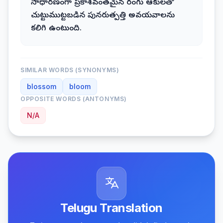
సాధారణంగా ప్రకాశవంతమైన రంగు ఆకులతో
చుట్టుముట్టబడిన పునరుత్పత్తి అవయవాలను
కలిగి ఉంటుంది.
SIMILAR WORDS (SYNONYMS)
blossom
bloom
OPPOSITE WORDS (ANTONYMS)
N/A
Telugu Translation