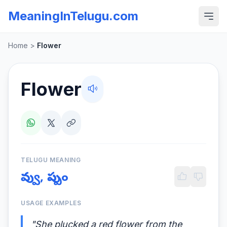
MeaningInTelugu.com
Home
>
Flower
Flower
TELUGU MEANING
పువ్వు, పుష్పం
USAGE EXAMPLES
"She plucked a red flower from the