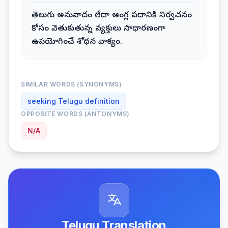
తెలుగు అనువాదం లేదా ఆంగ్ల పదానికి నిర్వచనం
కోసం వెతుకుతున్న వ్యక్తులు సాధారణంగా
ఉపయోగించే శోధన వాక్యం.
SIMILAR WORDS (SYNONYMS)
seeking Telugu definition
OPPOSITE WORDS (ANTONYMS)
N/A
Telugu Translation