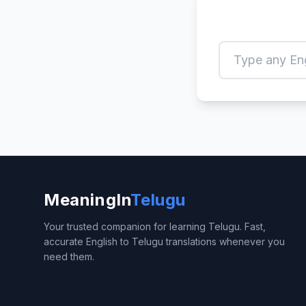
MeaningIn
Telugu
Your trusted companion for learning Telugu. Fast,
accurate English to Telugu translations whenever you
need them.