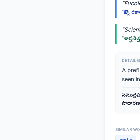
"Fucoi
"కొన్ని 
"Scient
"శాస్త్ర
DETAILE
A pref
seen i
సముద్రప
సాధారణం
SIMILAR W
prefix