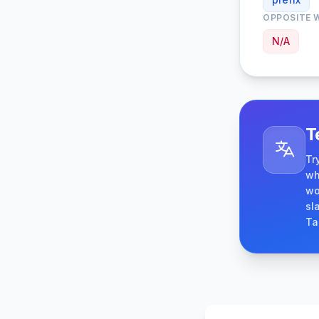
OPPOSITE 
N/A
T
Tr
wh
wo
sl
Ta