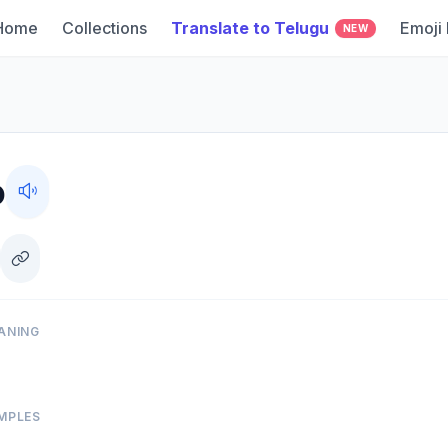
Home
Collections
Translate to Telugu
Emoji
NEW
o
ANING
MPLES