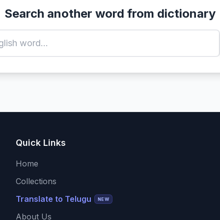
Search another word from dictionary
Quick Links
Home
Collections
Translate to Telugu
NEW
About Us