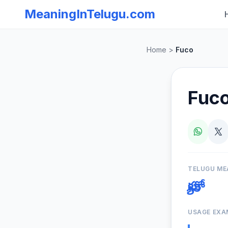
MeaningInTelugu.com
Home
>
Fuco
Fuc
TELUGU ME
ఫ్యూకో
USAGE EXA