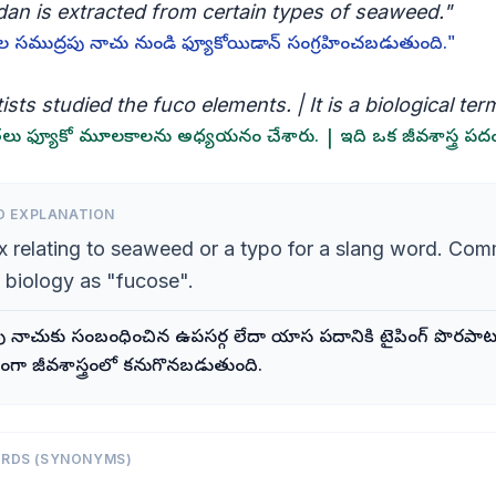
dan is extracted from certain types of seaweed."
రకాల సముద్రపు నాచు నుండి ఫ్యూకోయిడాన్ సంగ్రహించబడుతుంది."
ists studied the fuco elements. | It is a biological ter
వేత్తలు ఫ్యూకో మూలకాలను అధ్యయనం చేశారు. | ఇది ఒక జీవశాస్త్ర పద
D EXPLANATION
ix relating to seaweed or a typo for a slang word. Co
n biology as "fucose".
ు నాచుకు సంబంధించిన ఉపసర్గ లేదా యాస పదానికి టైపింగ్ పొరపాట
గా జీవశాస్త్రంలో కనుగొనబడుతుంది.
ORDS (SYNONYMS)