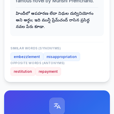
famous novel by Munshi Premchand.
హిందీలో అపహరణ లేదా నిధుల దుర్వినియోగం
అని అర్థం; ఇది మున్షీ ప్రేమ్‌చంద్ రాసిన ప్రసిద్ధ
నవల పేరు కూడా.
SIMILAR WORDS (SYNONYMS)
embezzlement
misappropriation
OPPOSITE WORDS (ANTONYMS)
restitution
repayment