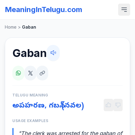
MeaningInTelugu.com
Home
>
Gaban
Gaban
TELUGU MEANING
అపహరణ, గబన్ (నవల)
USAGE EXAMPLES
"The clerk was arrested for the gaban of