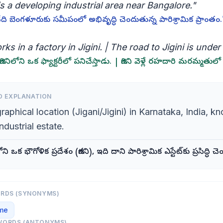
 is a developing industrial area near Bangalore."
అనేది బెంగళూరుకు సమీపంలో అభివృద్ధి చెందుతున్న పారిశ్రామిక ప్రాంతం.
ks in a factory in Jigini. | The road to Jigini is under 
గినిలోని ఒక ఫ్యాక్టరీలో పనిచేస్తాడు. | జిగిని వెళ్లే రహదారి మరమ్మతుల
D EXPLANATION
aphical location (Jigani/Jigini) in Karnataka, India, k
industrial estate.
ని ఒక భౌగోళిక ప్రదేశం (జిగని), ఇది దాని పారిశ్రామిక ఎస్టేట్‌కు ప్రసిద్ధి చె
ORDS (SYNONYMS)
me
WORDS (ANTONYMS)