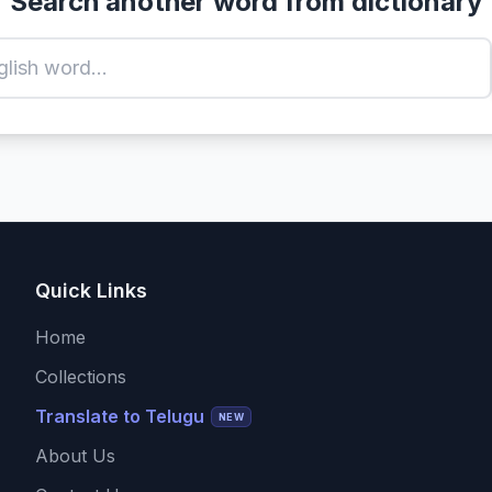
Search another word from dictionary
Quick Links
Home
Collections
Translate to Telugu
NEW
About Us