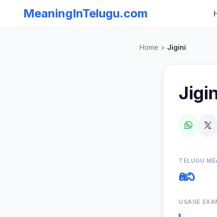
MeaningInTelugu.com
Home
>
Jigini
Jigin
TELUGU ME
జిగిని
USAGE EXA