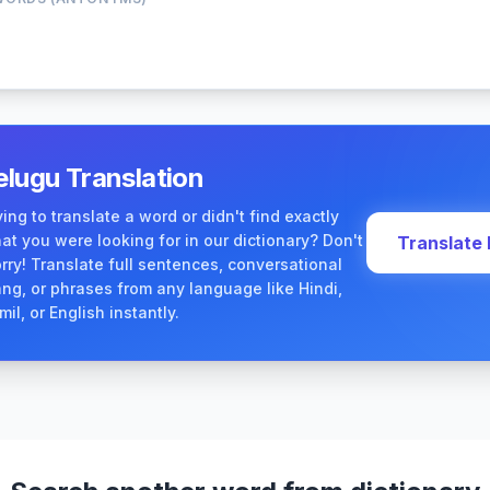
elugu Translation
ying to translate a word or didn't find exactly
at you were looking for in our dictionary? Don't
Translate
rry! Translate full sentences, conversational
ang, or phrases from any language like Hindi,
mil, or English instantly.