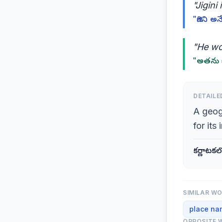
"Jigini
"జిగిని 
"He wor
"అతను జి
DETAILE
A geogr
for its 
కర్ణాటకలో
SIMILAR W
place na
OPPOSITE 