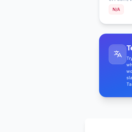
N/A
T
Tr
wh
wo
sl
Ta