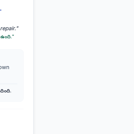
"
repair."
ో ఉంది."
nown
ందింది.