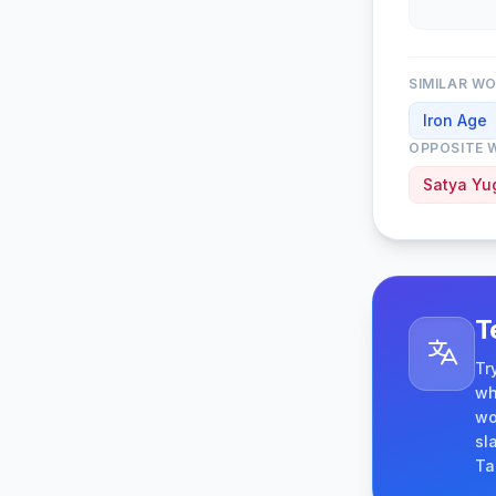
SIMILAR W
Iron Age
OPPOSITE 
Satya Yu
T
Tr
wh
wo
sl
Ta