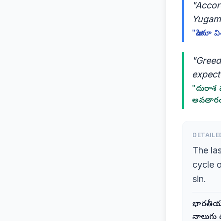
"Accord
Yugam
"హిందూ వి
"Greed 
expect
"దురాశ 
అవతారం భ
DETAILE
The las
cycle o
sin.
భారతీయ 
నాలుగు