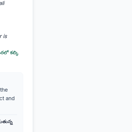
li
 is
లో కల్కి
 the
ict and
ుతున్న