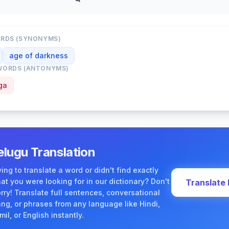
ORDS (SYNONYMS)
age of darkness
WORDS (ANTONYMS)
ga
elugu Translation
ying to translate a word or didn't find exactly
at you were looking for in our dictionary? Don't
Translate
rry! Translate full sentences, conversational
ang, or phrases from any language like Hindi,
mil, or English instantly.