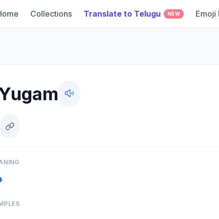
Home
Collections
Translate to Telugu
Emoji
NEW
i Yugam
ANING
ం
MPLES