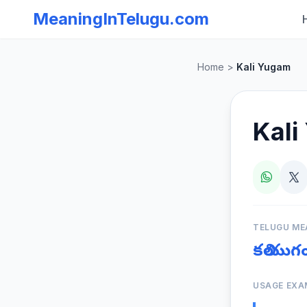
MeaningInTelugu.com
Home
>
Kali Yugam
Kal
TELUGU ME
కలియుగ
USAGE EXA