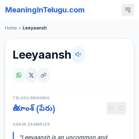
MeaningInTelugu.com
Home
>
Leeyaansh
Leeyaansh
TELUGU MEANING
లీయాంశ్ (పేరు)
USAGE EXAMPLES
"Leeyaansh is an uncommon and