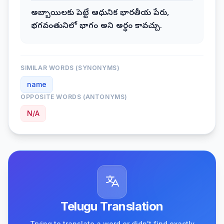
అబ్బాయిలకు పెట్టే ఆధునిక భారతీయ పేరు,
భగవంతునిలో భాగం అని అర్థం కావచ్చు.
SIMILAR WORDS (SYNONYMS)
name
OPPOSITE WORDS (ANTONYMS)
N/A
Telugu Translation
Trying to translate a word or didn't find exactly