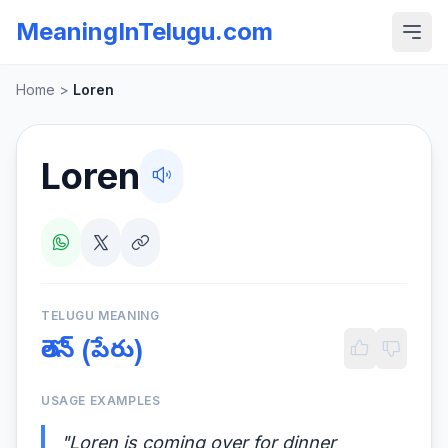
MeaningInTelugu.com
Home
>
Loren
Loren
TELUGU MEANING
లోరెన్ (పేరు)
USAGE EXAMPLES
"Loren is coming over for dinner