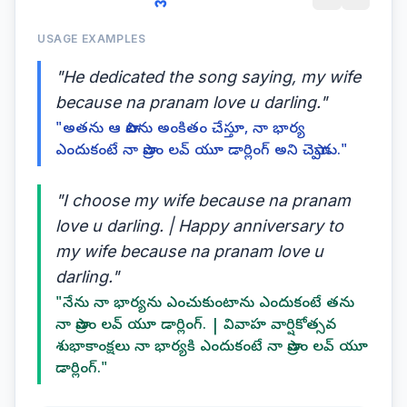
USAGE EXAMPLES
"He dedicated the song saying, my wife
because na pranam love u darling."
"అతను ఆ పాటను అంకితం చేస్తూ, నా భార్య
ఎందుకంటే నా ప్రాణం లవ్ యూ డార్లింగ్ అని చెప్పాడు."
"I choose my wife because na pranam
love u darling. | Happy anniversary to
my wife because na pranam love u
darling."
"నేను నా భార్యను ఎంచుకుంటాను ఎందుకంటే తను
నా ప్రాణం లవ్ యూ డార్లింగ్. | వివాహ వార్షికోత్సవ
శుభాకాంక్షలు నా భార్యకి ఎందుకంటే నా ప్రాణం లవ్ యూ
డార్లింగ్."