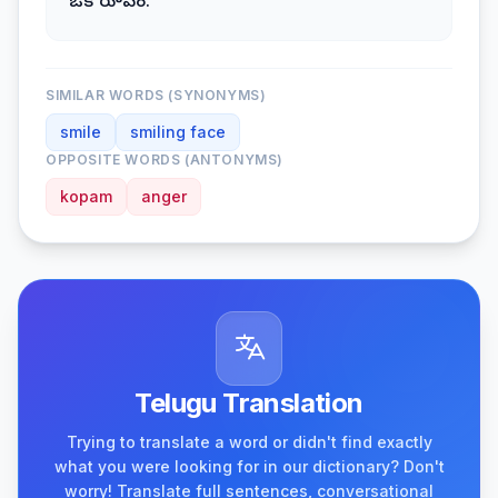
ఒక రూపం.
SIMILAR WORDS (SYNONYMS)
smile
smiling face
OPPOSITE WORDS (ANTONYMS)
kopam
anger
Telugu Translation
Trying to translate a word or didn't find exactly
what you were looking for in our dictionary? Don't
worry! Translate full sentences, conversational