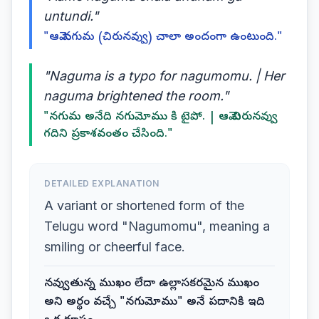
untundi."
"ఆమె నగుమ (చిరునవ్వు) చాలా అందంగా ఉంటుంది."
"Naguma is a typo for nagumomu. | Her
naguma brightened the room."
"నగుమ అనేది నగుమోము కి టైపో. | ఆమె చిరునవ్వు
గదిని ప్రకాశవంతం చేసింది."
DETAILED EXPLANATION
A variant or shortened form of the
Telugu word "Nagumomu", meaning a
smiling or cheerful face.
నవ్వుతున్న ముఖం లేదా ఉల్లాసకరమైన ముఖం
అని అర్థం వచ్చే "నగుమోము" అనే పదానికి ఇది