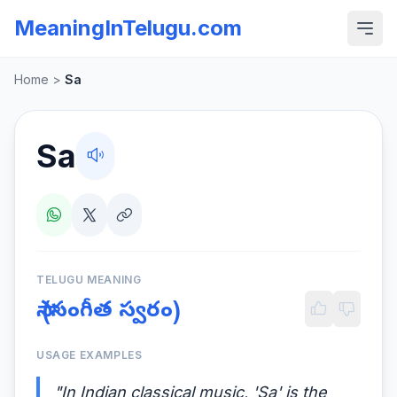
MeaningInTelugu.com
Home
>
Sa
Sa
TELUGU MEANING
సా (సంగీత స్వరం)
USAGE EXAMPLES
"In Indian classical music, 'Sa' is the