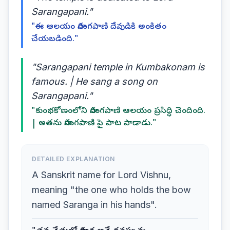
Sarangapani."
"ఈ ఆలయం సారంగపాణి దేవుడికి అంకితం
చేయబడింది."
"Sarangapani temple in Kumbakonam is
famous. | He sang a song on
Sarangapani."
"కుంభకోణంలోని సారంగపాణి ఆలయం ప్రసిద్ధి చెందింది.
| అతను సారంగపాణి పై పాట పాడాడు."
DETAILED EXPLANATION
A Sanskrit name for Lord Vishnu,
meaning "the one who holds the bow
named Saranga in his hands".