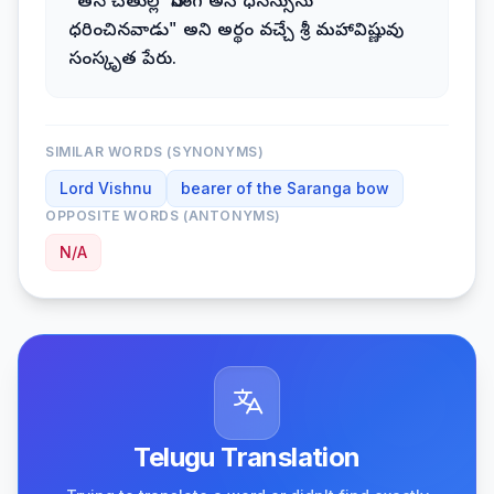
"తన చేతుల్లో సారంగ అనే ధనస్సును
ధరించినవాడు" అని అర్థం వచ్చే శ్రీ మహావిష్ణువు
సంస్కృత పేరు.
SIMILAR WORDS (SYNONYMS)
Lord Vishnu
bearer of the Saranga bow
OPPOSITE WORDS (ANTONYMS)
N/A
Telugu Translation