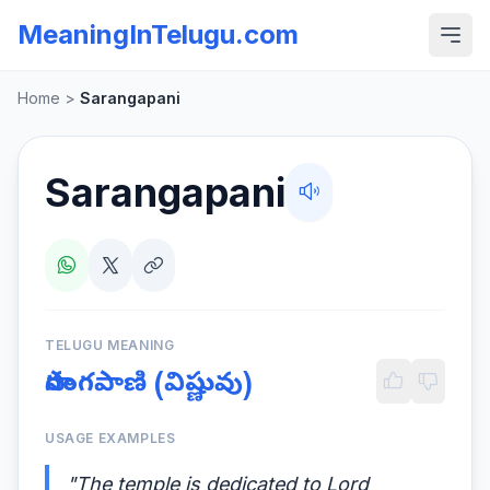
MeaningInTelugu.com
Home
>
Sarangapani
Sarangapani
TELUGU MEANING
సారంగపాణి (విష్ణువు)
USAGE EXAMPLES
"The temple is dedicated to Lord