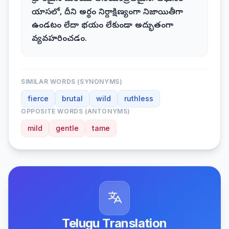
యాసలో, దీని అర్థం నిర్దాక్షిణ్యంగా నిజాయితీగా
ఉండటం లేదా భయం లేకుండా అద్భుతంగా
వ్యవహరించడం.
SIMILAR WORDS (SYNONYMS)
fierce
brutal
wild
ruthless
OPPOSITE WORDS (ANTONYMS)
mild
gentle
tame
Telugu Translation