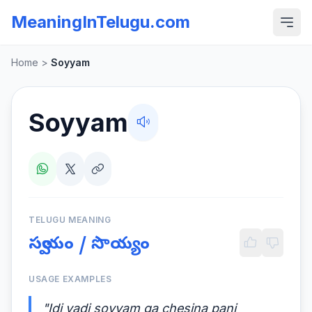
MeaningInTelugu.com
Home
>
Soyyam
Soyyam
TELUGU MEANING
స్వయం / సొయ్యం
USAGE EXAMPLES
"Idi vadi soyyam ga chesina pani