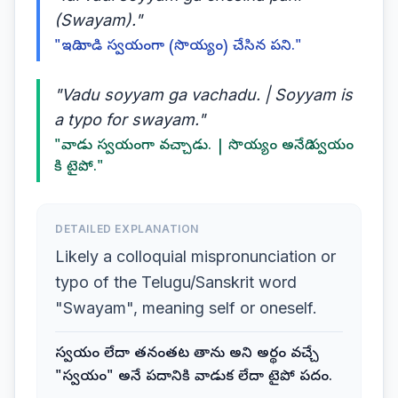
(Swayam)."
"ఇది వాడి స్వయంగా (సొయ్యం) చేసిన పని."
"Vadu soyyam ga vachadu. | Soyyam is
a typo for swayam."
"వాడు స్వయంగా వచ్చాడు. | సొయ్యం అనేది స్వయం
కి టైపో."
DETAILED EXPLANATION
Likely a colloquial mispronunciation or
typo of the Telugu/Sanskrit word
"Swayam", meaning self or oneself.
స్వయం లేదా తనంతట తాను అని అర్థం వచ్చే
"స్వయం" అనే పదానికి వాడుక లేదా టైపో పదం.