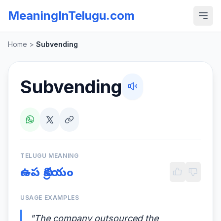
MeaningInTelugu.com
Home
>
Subvending
Subvending
TELUGU MEANING
ఉప విక్రయం
USAGE EXAMPLES
"The company outsourced the