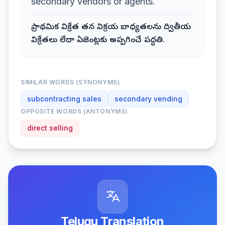
secondary vendors or agents.
ప్రాథమిక విక్రేత తన విక్రయ బాధ్యతలను ద్వితీయ
విక్రేతలు లేదా ఏజెంట్లకు అప్పగించే పద్ధతి.
SIMILAR WORDS (SYNONYMS)
subcontracting sales
secondary vending
OPPOSITE WORDS (ANTONYMS)
direct selling
Telugu Translation