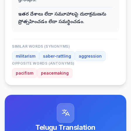
ఇతర దేశాలు లేదా సమూహాలపై దురాక్రమణను
ప్రోత్సహించడం లేదా సమర్థించడం.
SIMILAR WORDS (SYNONYMS)
militarism
saber-rattling
aggression
OPPOSITE WORDS (ANTONYMS)
pacifism
peacemaking
Telugu Translation